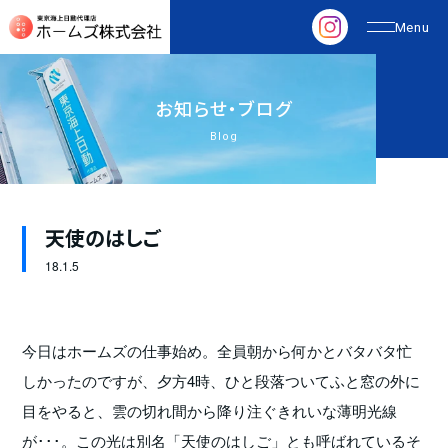
お
知
ら
せ
・
ブ
ロ
グ
Blog
天使のはしご
18.
1.5
今日はホームズの仕事始め。全員朝から何かとバタバタ忙
しかったのですが、夕方4時、ひと段落ついてふと窓の外に
目をやると、雲の切れ間から降り注ぐきれいな薄明光線
が･･･。この光は別名「天使のはしご」とも呼ばれているそ