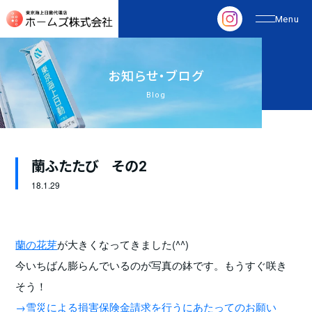
お
知
ら
せ
・
ブ
ロ
グ
Blog
蘭ふたたび その2
18.
1.29
蘭の花芽
が大きくなってきました(^^)
今いちばん膨らんでいるのが写真の鉢です。もうすぐ咲き
そう！
→雪災による損害保険金請求を行うにあたってのお願い