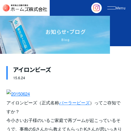
お
知
ら
せ
・
ブ
ロ
グ
Blog
アイロンビーズ
15.
6.24
アイロンビーズ（正式名称
パーラービーズ
）ってご存知で
すか？
今小さいお子様のいるご家庭で再ブームが起こっているそ
うで、事務のSさんから教えてもらったKさんが思いっきり