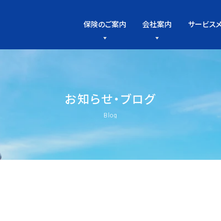
保険のご案内
会社案内
サービス
お
知
ら
せ
・
ブ
ロ
グ
Blog