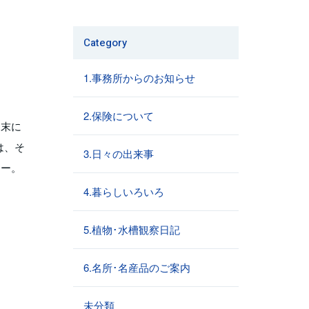
Category
1.事務所からのお知らせ
2.保険について
週末に
は、そ
3.日々の出来事
よー。
4.暮らしいろいろ
5.植物･水槽観察日記
6.名所･名産品のご案内
未分類