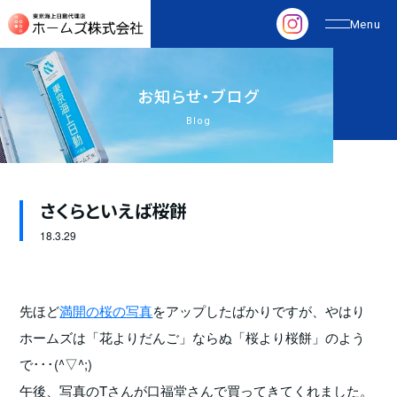
お
知
ら
せ
・
ブ
ロ
グ
Blog
さくらといえば桜餅
18.
3.29
先ほど
満開の桜の写真
をアップしたばかりですが、やはり
ホームズは「花よりだんご」ならぬ「桜より桜餅」のよう
で･･･(^▽^;)
午後、写真のTさんが口福堂さんで買ってきてくれました。