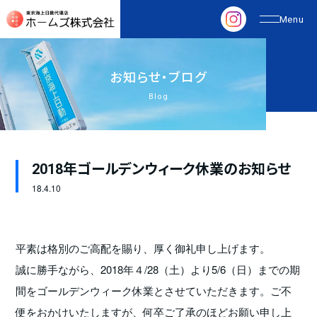
お
知
ら
せ
・
ブ
ロ
グ
Blog
2018年ゴールデンウィーク休業のお知らせ
18.
4.10
平素は格別のご高配を賜り、厚く御礼申し上げます。
誠に勝手ながら、2018年４/28（土）より5/6（日）までの期
間をゴールデンウィーク休業とさせていただきます。ご不
便をおかけいたしますが、何卒ご了承のほどお願い申し上