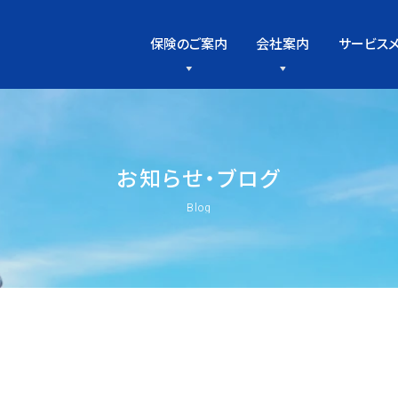
保険のご案内
会社案内
サービス
お
知
ら
せ
・
ブ
ロ
グ
Blog