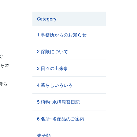
Category
1.事務所からのお知らせ
2.保険について
で
から本
3.日々の出来事
待ち
4.暮らしいろいろ
5.植物･水槽観察日記
6.名所･名産品のご案内
未分類