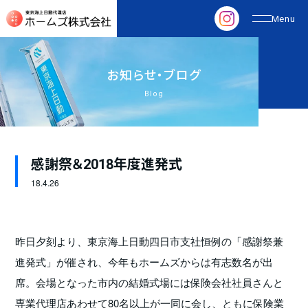
お
知
ら
せ
・
ブ
ロ
グ
Blog
感謝祭＆2018年度進発式
18.
4.26
昨日夕刻より、東京海上日動四日市支社恒例の「感謝祭兼
進発式」が催され、今年もホームズからは有志数名が出
席。会場となった市内の結婚式場には保険会社社員さんと
専業代理店あわせて80名以上が一同に会し、ともに保険業