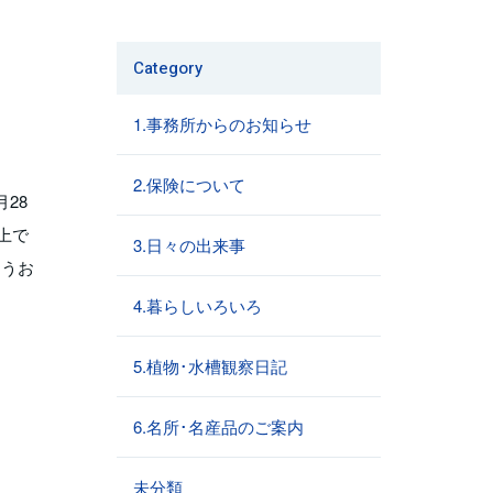
Category
1.事務所からのお知らせ
2.保険について
28
上で
3.日々の出来事
ようお
4.暮らしいろいろ
5.植物･水槽観察日記
6.名所･名産品のご案内
未分類