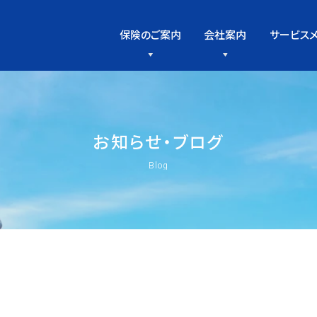
保険のご案内
会社案内
サービス
お
知
ら
せ
・
ブ
ロ
グ
Blog