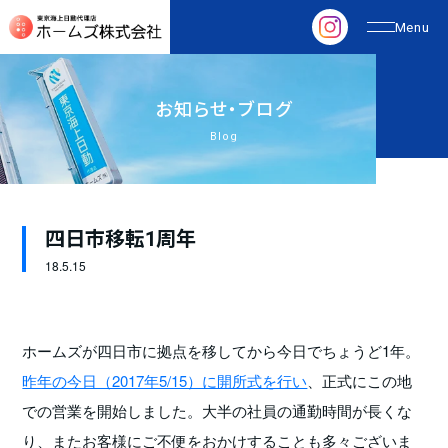
お
知
ら
せ
・
ブ
ロ
グ
Blog
四日市移転1周年
18.
5.15
ホームズが四日市に拠点を移してから今日でちょうど1年。
昨年の今日（2017年5/15）に開所式を行い
、正式にこの地
での営業を開始しました。大半の社員の通勤時間が長くな
り、またお客様にご不便をおかけすることも多々ございま