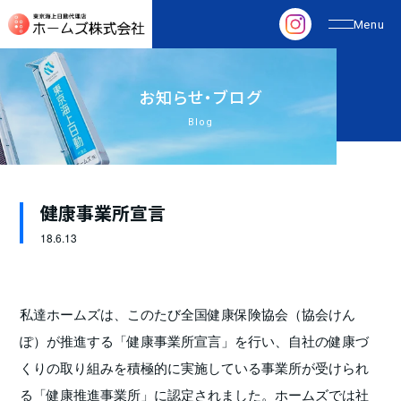
お
知
ら
せ
・
ブ
ロ
グ
Blog
健康事業所宣言
18.
6.13
私達ホームズは、このたび全国健康保険協会（協会けん
ぽ）が推進する「健康事業所宣言」を行い、自社の健康づ
くりの取り組みを積極的に実施している事業所が受けられ
る「健康推進事業所」に認定されました。ホームズでは社