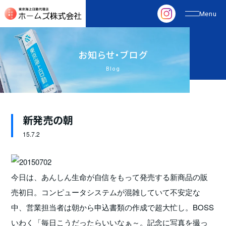
お
知
ら
せ
・
ブ
ロ
グ
Blog
新発売の朝
15.
7.2
今日は、あんしん生命が自信をもって発売する新商品の販
売初日。コンピュータシステムが混雑していて不安定な
中、営業担当者は朝から申込書類の作成で超大忙し。BOSS
いわく「毎日こうだったらいいなぁ～。記念に写真を撮っ