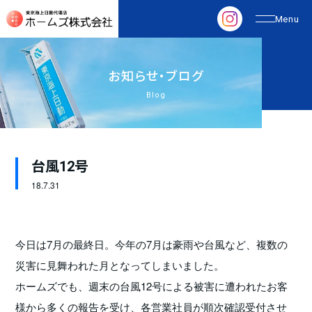
お
知
ら
せ
・
ブ
ロ
グ
Blog
台風12号
18.
7.31
今日は7月の最終日。今年の7月は豪雨や台風など、複数の
災害に見舞われた月となってしまいました。
ホームズでも、週末の台風12号による被害に遭われたお客
様から多くの報告を受け、各営業社員が順次確認受付させ