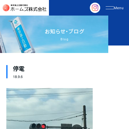
お
知
ら
せ
・
ブ
ロ
グ
Blog
停電
18.
9.6