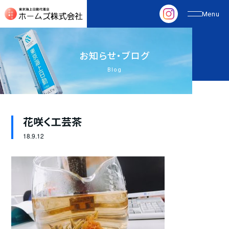
お
知
ら
せ
・
ブ
ロ
グ
Blog
花咲く工芸茶
18.
9.12