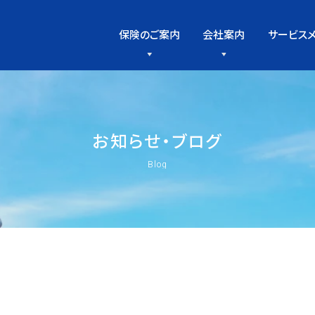
保険のご案内
会社案内
サービス
お
知
ら
せ
・
ブ
ロ
グ
Blog