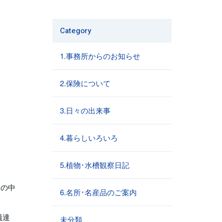
Category
1.事務所からのお知らせ
2.保険について
3.日々の出来事
4.暮らしいろいろ
5.植物･水槽観察日記
その中
6.名所･名産品のご案内
員達
未分類