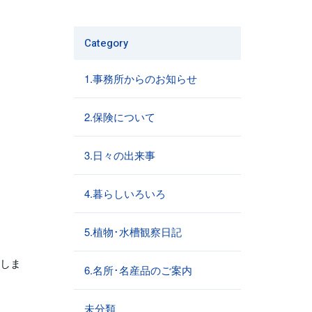
Category
1.事務所からのお知らせ
2.保険について
3.日々の出来事
4.暮らしいろいろ
5.植物･水槽観察日記
催しま
6.名所･名産品のご案内
未分類