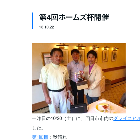
第4回ホームズ杯開催
18.
10.22
一昨日の10/20（土）に、四日市市内の
グレイスヒ
した。
第1回目
：秋晴れ