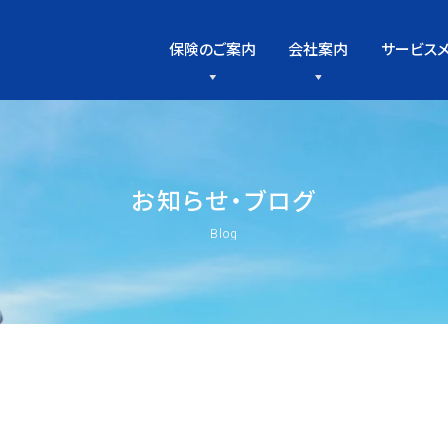
保険のご案内
会社案内
サービス
お
知
ら
せ
・
ブ
ロ
グ
Blog