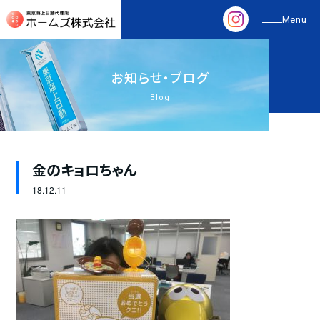
お
知
ら
せ
・
ブ
ロ
グ
Blog
金のキョロちゃん
18.
12.11