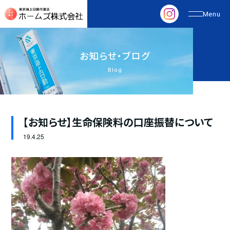
お
知
ら
せ
・
ブ
ロ
グ
Blog
【お知らせ】生命保険料の口座振替について
19.
4.25