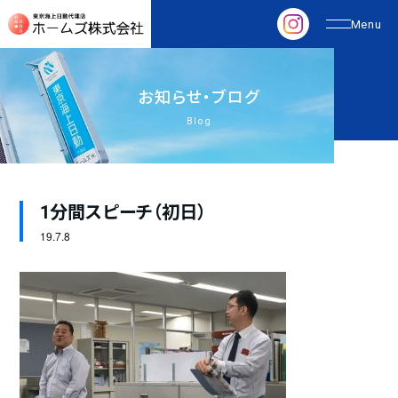
お
知
ら
せ
・
ブ
ロ
グ
Blog
1分間スピーチ（初日）
19.
7.8