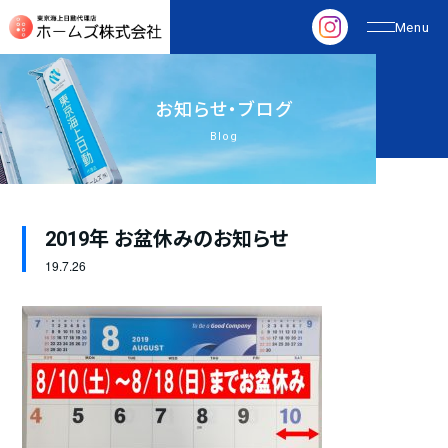
お
知
ら
せ
・
ブ
ロ
グ
Blog
2019年 お盆休みのお知らせ
19.
7.26