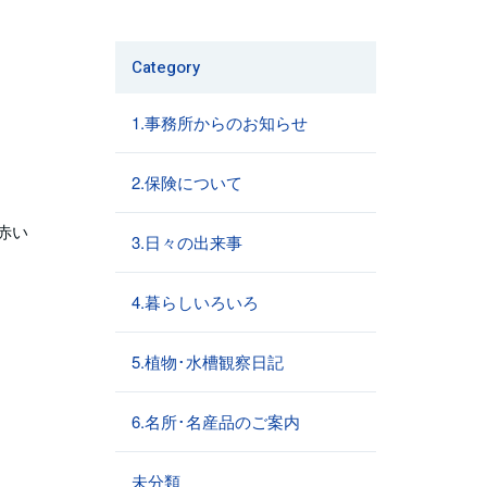
Category
1.事務所からのお知らせ
2.保険について
赤い
3.日々の出来事
4.暮らしいろいろ
5.植物･水槽観察日記
6.名所･名産品のご案内
未分類