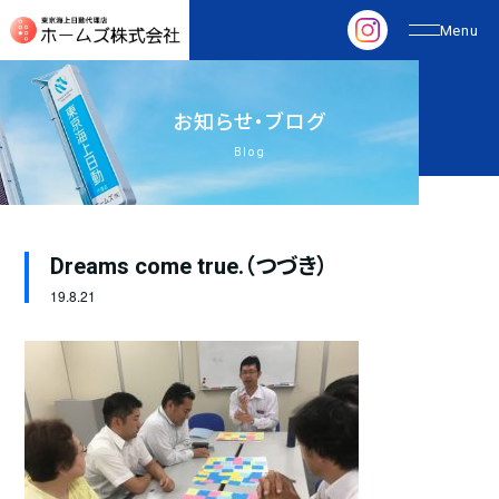
お
知
ら
せ
・
ブ
ロ
グ
Blog
Dreams come true.（つづき）
19.
8.21