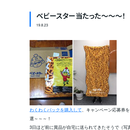
ベビースター当たった～～～！
19.
8.23
わくわくパックを購入して
、キャンペーン応募券を
選～～～！
3日ほど前に賞品が自宅に送られてきたそうで（写