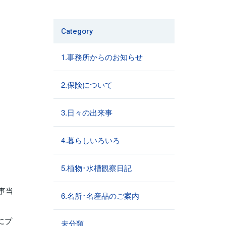
Category
1.事務所からのお知らせ
2.保険について
3.日々の出来事
4.暮らしいろいろ
5.植物･水槽観察日記
事当
6.名所･名産品のご案内
にプ
未分類