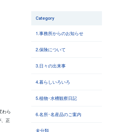
Category
1.事務所からのお知らせ
2.保険について
3.日々の出来事
4.暮らしいろいろ
5.植物･水槽観察日記
変わら
6.名所･名産品のご案内
が、正
未分類