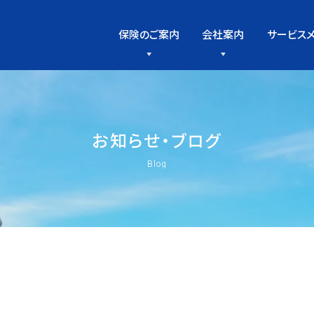
保険のご案内
会社案内
サービス
お
知
ら
せ
・
ブ
ロ
グ
Blog