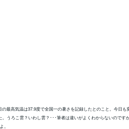
の最高気温は37.9度で全国一の暑さを記録したとのこと。今日も
た。うろこ雲？いわし雲？･･･筆者は違いがよくわからないのです
よ。