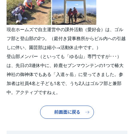
現在ホームズで自主運営中の課外活動（愛好会）は、ゴル
フ部と登山部の2つ。（庭付き貸事務所からビル内への引越
しに伴い、園芸部は縮小→活動休止中です。）
登山部メンバー（といっても「ゆる山」専門ですが･･･）
は、先日の3連休中に、鈴鹿セブンマウンテンの1つで椿大
神社の御神体でもある「入道ヶ岳」に登ってきました。参
加者は社員4名と子ども1名で、うち2人はゴルフ部と兼部
中。アクティブですねぇ。
前画面に戻る