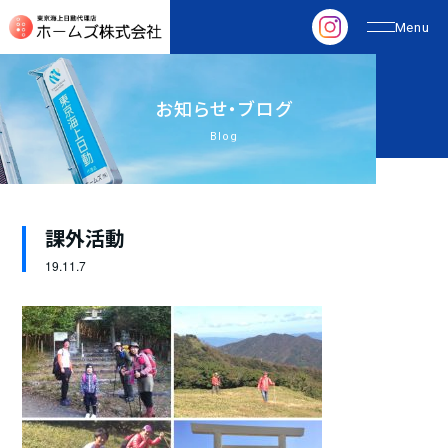
お
知
ら
せ
・
ブ
ロ
グ
Blog
課外活動
19.
11.7