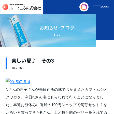
お
知
ら
せ
・
ブ
ロ
グ
Blog
楽しい夏♪ その3
15.
7.15
Nさんの息子さんが先日近所の林でつかまえたカブトムシと
クワガタ。今日Kさん宅にもらわれて行くことになりまし
た。早速お昼休みに近所の100円ショップで飼育セット？を
いろいろ買ってきたKさん。土と枝と餌のゼリーを入れてカ