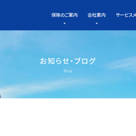
保険のご案内
会社案内
サービス
お
知
ら
せ
・
ブ
ロ
グ
Blog