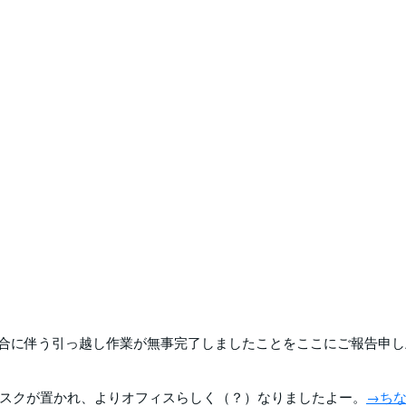
の統合に伴う引っ越し作業が無事完了しましたことをここにご報告申
スクが置かれ、よりオフィスらしく（？）なりましたよー。
→ち