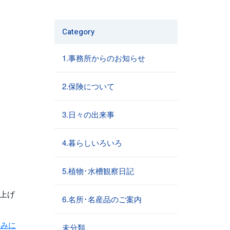
Category
1.事務所からのお知らせ
2.保険について
3.日々の出来事
4.暮らしいろいろ
5.植物･水槽観察日記
し上げ
6.名所･名産品のご案内
なみに
未分類