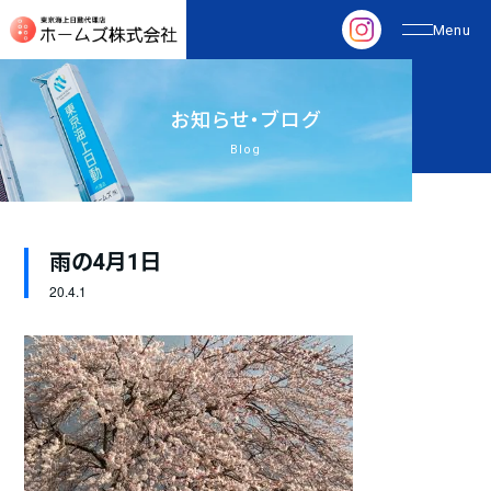
お
知
ら
せ
・
ブ
ロ
グ
Blog
雨の4月1日
20.
4.1