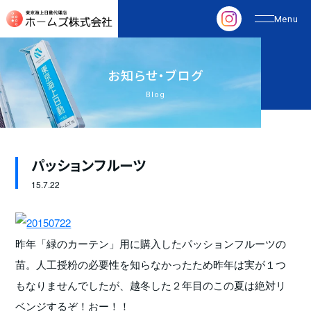
お
知
ら
せ
・
ブ
ロ
グ
Blog
パッションフルーツ
15.
7.22
昨年「緑のカーテン」用に購入したパッションフルーツの
苗。人工授粉の必要性を知らなかったため昨年は実が１つ
もなりませんでしたが、越冬した２年目のこの夏は絶対リ
ベンジするぞ！おー！！