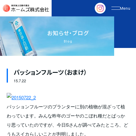
お
知
ら
せ
・
ブ
ロ
グ
Blog
パッションフルーツ（おまけ）
15.
7.22
パッションフルーツのプランターに別の植物が混ざって植
わっています。みんな昨年のゴーヤのこぼれ種だとばっか
り思っていたのですが、今日Sさんが調べてみたところ、ど
うもスイカらしいことが判明しました。