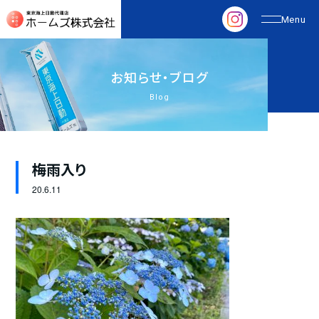
お
知
ら
せ
・
ブ
ロ
グ
Blog
梅雨入り
20.
6.11