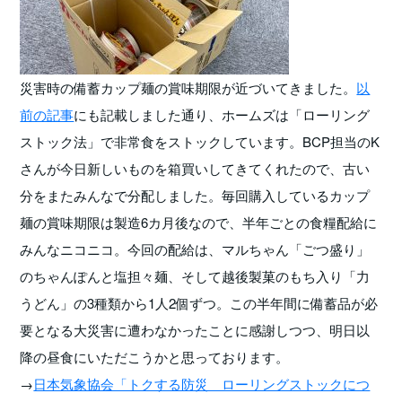
災害時の備蓄カップ麺の賞味期限が近づいてきました。
以
前の記事
にも記載しました通り、ホームズは「ローリング
ストック法」で非常食をストックしています。BCP担当のK
さんが今日新しいものを箱買いしてきてくれたので、古い
分をまたみんなで分配しました。毎回購入しているカップ
麺の賞味期限は製造6カ月後なので、半年ごとの食糧配給に
みんなニコニコ。今回の配給は、マルちゃん「ごつ盛り」
のちゃんぽんと塩担々麺、そして越後製菓のもち入り「力
うどん」の3種類から1人2個ずつ。この半年間に備蓄品が必
要となる大災害に遭わなかったことに感謝しつつ、明日以
降の昼食にいただこうかと思っております。
→
日本気象協会「トクする防災 ローリングストックにつ