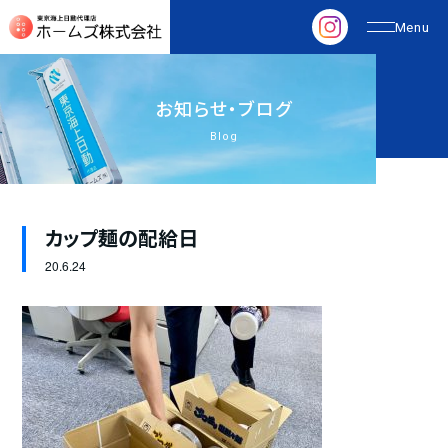
お
知
ら
せ
・
ブ
ロ
グ
Blog
カップ麺の配給日
20.
6.24