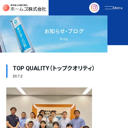
お
知
ら
せ
・
ブ
ロ
グ
Blog
TOP QUALITY（トップクオリティ）
20.
7.2