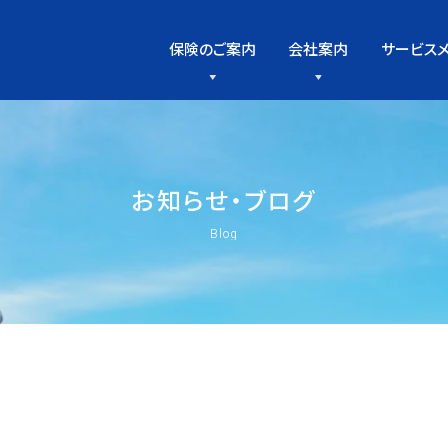
保険のご案内
会社案内
サービス
お
知
ら
せ
・
ブ
ロ
グ
Blog