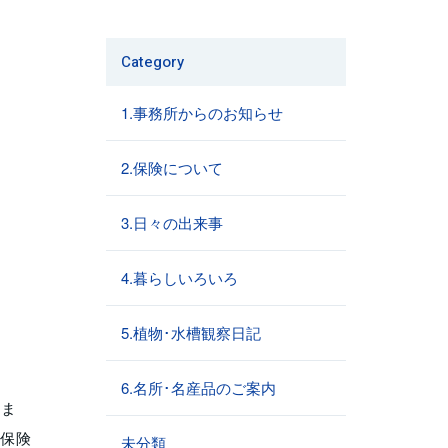
Category
1.事務所からのお知らせ
2.保険について
3.日々の出来事
4.暮らしいろいろ
5.植物･水槽観察日記
6.名所･名産品のご案内
りま
に保険
未分類