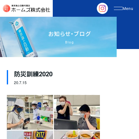
お
知
ら
せ
・
ブ
ロ
グ
Blog
防災訓練2020
20.
7.15