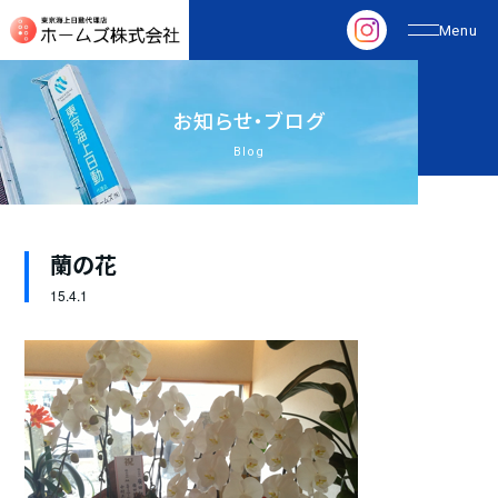
お
知
ら
せ
・
ブ
ロ
グ
Blog
蘭の花
15.
4.1