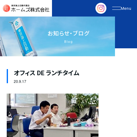
お
知
ら
せ
・
ブ
ロ
グ
Blog
オフィス DE ランチタイム
20.
9.17