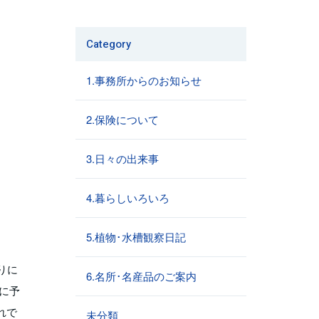
Category
1.事務所からのお知らせ
2.保険について
3.日々の出来事
4.暮らしいろいろ
5.植物･水槽観察日記
りに
6.名所･名産品のご案内
に予
れで
未分類