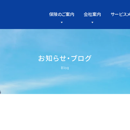
保険のご案内
会社案内
サービス
お
知
ら
せ
・
ブ
ロ
グ
Blog