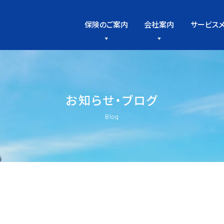
保険のご案内
会社案内
サービス
お
知
ら
せ
・
ブ
ロ
グ
Blog