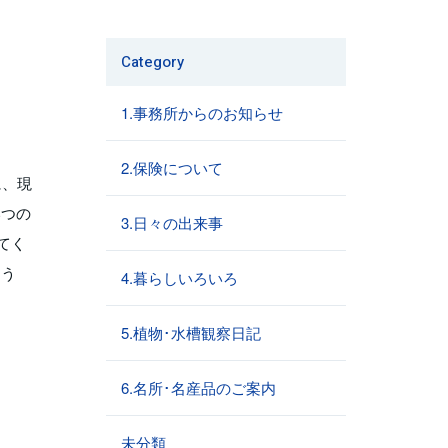
Category
1.事務所からのお知らせ
2.保険について
に、現
いつの
3.日々の出来事
てく
よう
4.暮らしいろいろ
5.植物･水槽観察日記
6.名所･名産品のご案内
未分類