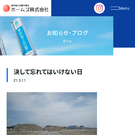
お
知
ら
せ
・
ブ
ロ
グ
Blog
決して忘れてはいけない日
21.
3.11