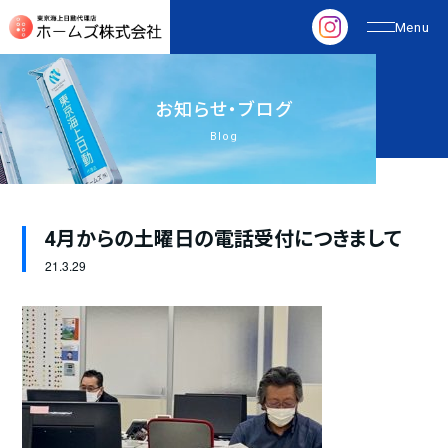
お
知
ら
せ
・
ブ
ロ
グ
Blog
4月からの土曜日の電話受付につきまして
21.
3.29