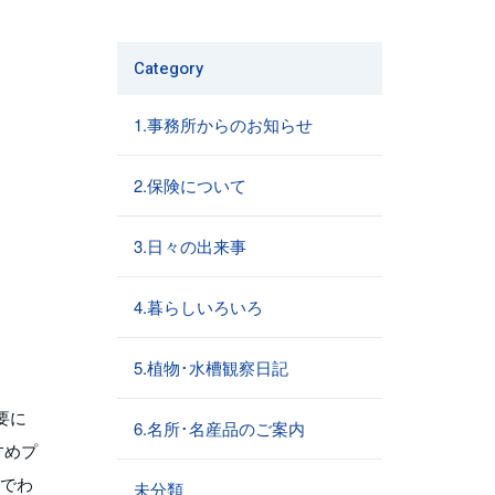
Category
1.事務所からのお知らせ
2.保険について
3.日々の出来事
4.暮らしいろいろ
5.植物･水槽観察日記
要に
6.名所･名産品のご案内
すめプ
力でわ
未分類