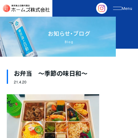
お
知
ら
せ
・
ブ
ロ
グ
Blog
お弁当 ～季節の味日和～
21.
4.20