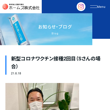
お
知
ら
せ
・
ブ
ロ
グ
Blog
新型コロナワクチン接種2回目（Sさんの場
合）
21.
6.18