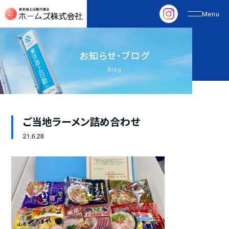
お
知
ら
せ
・
ブ
ロ
グ
Blog
ご当地ラーメン詰め合わせ
21.
6.28