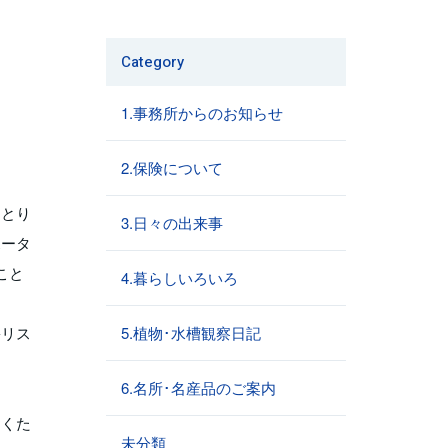
Category
1.事務所からのお知らせ
2.保険について
ひとり
3.日々の出来事
ポータ
こと
4.暮らしいろいろ
害リス
5.植物･水槽観察日記
6.名所･名産品のご案内
おくた
未分類