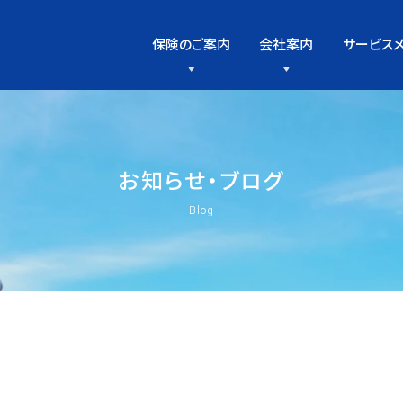
保険のご案内
会社案内
サービス
お
知
ら
せ
・
ブ
ロ
グ
Blog