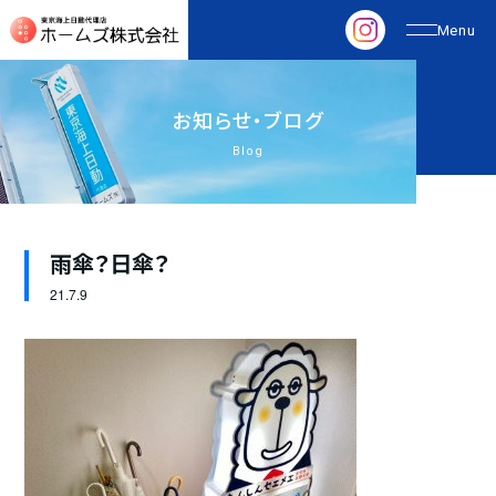
お
知
ら
せ
・
ブ
ロ
グ
Blog
雨傘？日傘？
21.
7.9