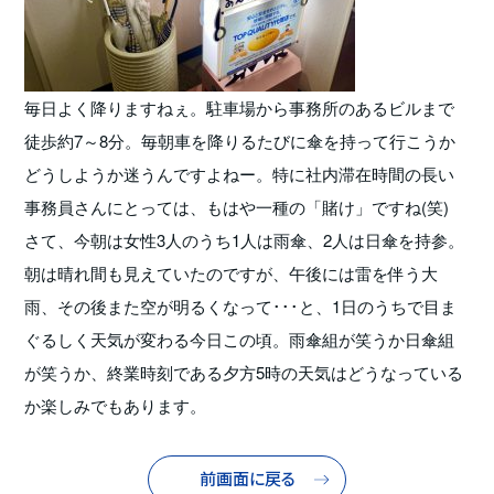
毎日よく降りますねぇ。駐車場から事務所のあるビルまで
徒歩約7～8分。毎朝車を降りるたびに傘を持って行こうか
どうしようか迷うんですよねー。特に社内滞在時間の長い
事務員さんにとっては、もはや一種の「賭け」ですね(笑)
さて、今朝は女性3人のうち1人は雨傘、2人は日傘を持参。
朝は晴れ間も見えていたのですが、午後には雷を伴う大
雨、その後また空が明るくなって･･･と、1日のうちで目ま
ぐるしく天気が変わる今日この頃。雨傘組が笑うか日傘組
が笑うか、終業時刻である夕方5時の天気はどうなっている
か楽しみでもあります。
前画面に戻る