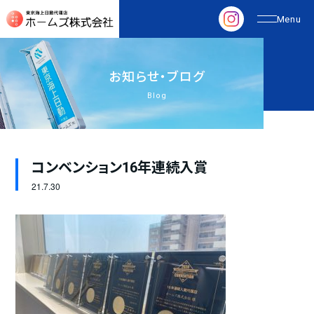
お
知
ら
せ
・
ブ
ロ
グ
Blog
コンベンション16年連続入賞
21.
7.30