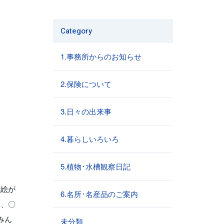
Category
1.事務所からのお知らせ
2.保険について
3.日々の出来事
4.暮らしいろいろ
5.植物･水槽観察日記
顔絵が
6.名所･名産品のご案内
ー、〇
みん
未分類