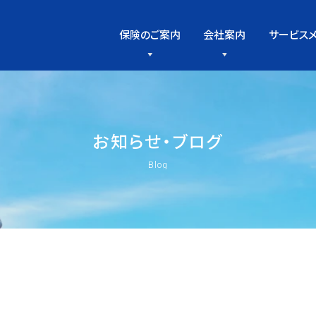
保険のご案内
会社案内
サービス
お
知
ら
せ
・
ブ
ロ
グ
Blog